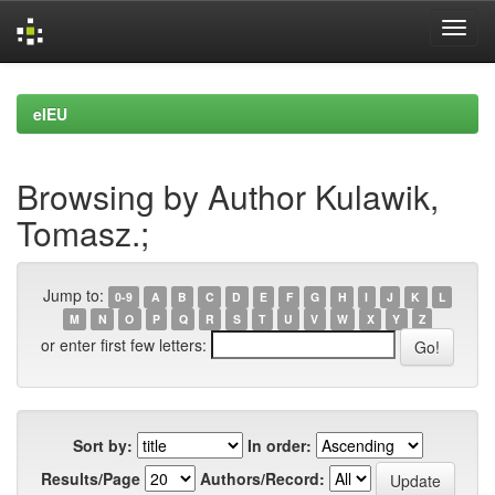
Skip
navigation
eIEU
Browsing by Author Kulawik,
Tomasz.;
Jump to:
0-9
A
B
C
D
E
F
G
H
I
J
K
L
M
N
O
P
Q
R
S
T
U
V
W
X
Y
Z
or enter first few letters:
Sort by:
In order:
Results/Page
Authors/Record: