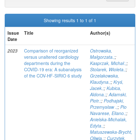
Showing results 1 to 1 of 1
Issue
Title
Author(s)
Date
2023
Comparison of reorganized
Ostrowska,
versus unaltered cardiology
Małgorzata.;
;
departments during the
Kasprzak, Michał.;
;
COVID-19 era: A subanalysis
Stolarek, Wioleta.;
;
of the COV-HF-SIRIO 6 study
Grzelakowska,
Klaudyna.;
;
Kryś,
Jacek.;
;
Kubica,
Aldona.;
;
Adamski,
Piotr.;
;
Podhajski,
Przemysław .;
;
Pio
Navarese, Eliano.;
;
Anielska-Michalak,
Edyta.;
;
Matuszewska-Brycht,
Oliwia.;
;
Curzytek,